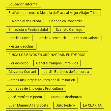
Educación informal
El alfajor que recibió Medalla de Plata al Mejor Alfajor Triple
El Naranjal de Pereda
El tango en Concordia
Entrevista a Patricia Jaluf
Evaristo Carriego
Familia Huber
Familia Reeschuch
Federico Galarte
Fiestas gauchas
FINCA LOS BAYOS EN URDINARRAIN ENTRE RIOS
Flor del ceibo
General Campos Entre Ríos
Giovanna Comani
Jardín Botánico de Concordia
Jorge Luis Borges: sources and illumination
Jornadas de Enología y Fruticultura
José Ramírez el poeta
Juana de Ibarbourou
Juan Manuel Alfaro poeta
Julio Federik
LA CLARITA