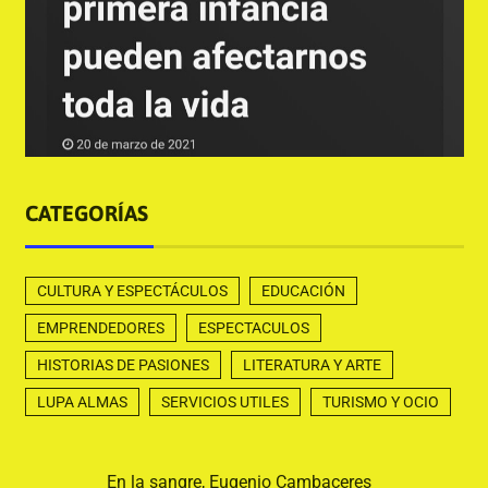
CATEGORÍAS
CULTURA Y ESPECTÁCULOS
EDUCACIÓN
EMPRENDEDORES
ESPECTACULOS
HISTORIAS DE PASIONES
LITERATURA Y ARTE
LUPA ALMAS
SERVICIOS UTILES
TURISMO Y OCIO
En la sangre, Eugenio Cambaceres