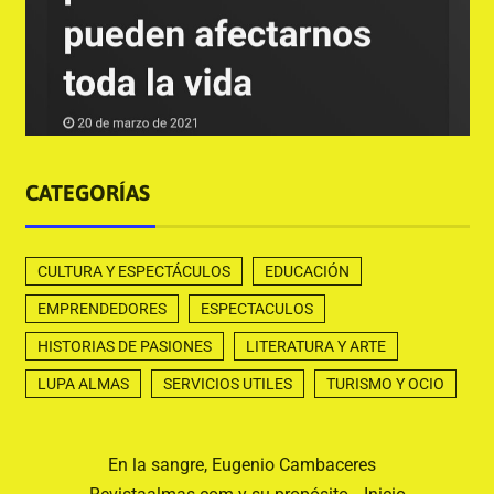
CATEGORÍAS
CULTURA Y ESPECTÁCULOS
EDUCACIÓN
EMPRENDEDORES
ESPECTACULOS
HISTORIAS DE PASIONES
LITERATURA Y ARTE
LUPA ALMAS
SERVICIOS UTILES
TURISMO Y OCIO
En la sangre, Eugenio Cambaceres