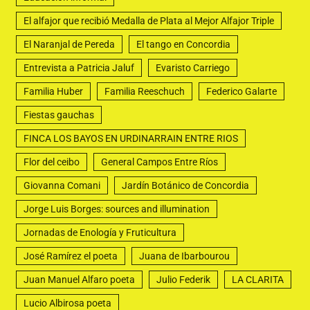
El alfajor que recibió Medalla de Plata al Mejor Alfajor Triple
El Naranjal de Pereda
El tango en Concordia
Entrevista a Patricia Jaluf
Evaristo Carriego
Familia Huber
Familia Reeschuch
Federico Galarte
Fiestas gauchas
FINCA LOS BAYOS EN URDINARRAIN ENTRE RIOS
Flor del ceibo
General Campos Entre Ríos
Giovanna Comani
Jardín Botánico de Concordia
Jorge Luis Borges: sources and illumination
Jornadas de Enología y Fruticultura
José Ramírez el poeta
Juana de Ibarbourou
Juan Manuel Alfaro poeta
Julio Federik
LA CLARITA
Lucio Albirosa poeta