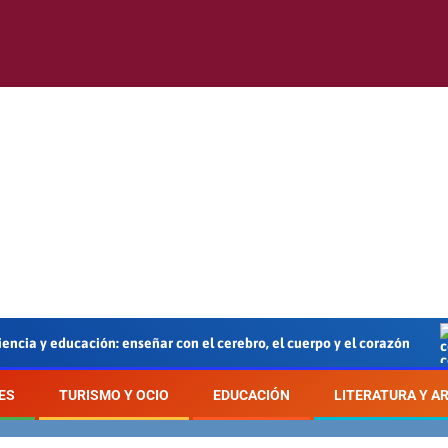
ducación: enseñar con el cerebro, el cuerpo y el corazón
E
ES
TURISMO Y OCIO
EDUCACIÓN
LITERATURA Y A