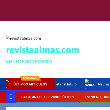
revistaalmas.com
Lee desde otra perspectiva
EXCLUSIVO
alto Grande”, 40 años de apostar al futuro.
Neurociencia y e
ÚLTIMOS ARTÍCULOS
LA PAGINA DE SERVICIOS ÚTILES
EMPRENDEDOR