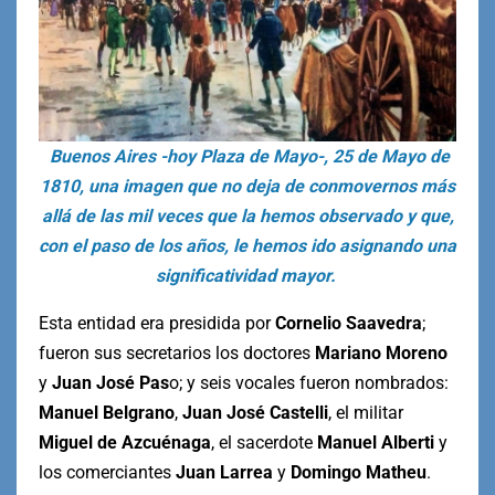
Buenos Aires -hoy Plaza de Mayo-, 25 de Mayo de
1810, una imagen que no deja de conmovernos más
allá de las mil veces que la hemos observado y que,
con el paso de los años, le hemos ido asignando una
significatividad mayor.
Esta entidad era presidida por
Cornelio Saavedra
;
fueron sus secretarios los doctores
Mariano Moreno
y
Juan José Pas
o; y seis vocales fueron nombrados:
Manuel
Belgrano
,
Juan José Castelli
, el militar
Miguel de Azcuénaga
, el sacerdote
Manuel Alberti
y
los comerciantes
Juan Larrea
y
Domingo Matheu
.