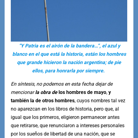
“Y Patria es el airón de la bandera…”, el azul y
blanco en el que está la historia, están los hombres
que grande hicieron la nación argentina; de pie
ellos, para honrarla por siempre.
En síntesis, no podemos en esta fecha dejar de
mencionar
la obra de
los hombres de mayo
,
y
también la de otros hombres
, cuyos nombres tal vez
no aparezcan en los libros de historia, pero que, al
igual que los primeros, eligieron permanecer antes
que retirarse, que renunciaron a intereses personales
por los sueños de libertad de una nación, que se