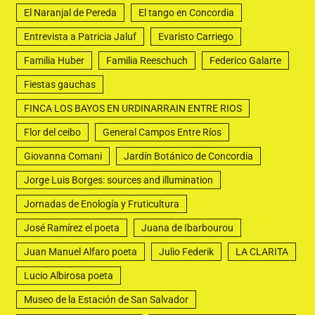
El Naranjal de Pereda
El tango en Concordia
Entrevista a Patricia Jaluf
Evaristo Carriego
Familia Huber
Familia Reeschuch
Federico Galarte
Fiestas gauchas
FINCA LOS BAYOS EN URDINARRAIN ENTRE RIOS
Flor del ceibo
General Campos Entre Ríos
Giovanna Comani
Jardín Botánico de Concordia
Jorge Luis Borges: sources and illumination
Jornadas de Enología y Fruticultura
José Ramírez el poeta
Juana de Ibarbourou
Juan Manuel Alfaro poeta
Julio Federik
LA CLARITA
Lucio Albirosa poeta
Museo de la Estación de San Salvador