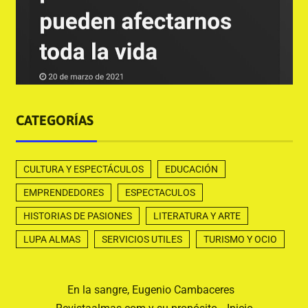
CATEGORÍAS
CULTURA Y ESPECTÁCULOS
EDUCACIÓN
EMPRENDEDORES
ESPECTACULOS
HISTORIAS DE PASIONES
LITERATURA Y ARTE
LUPA ALMAS
SERVICIOS UTILES
TURISMO Y OCIO
En la sangre, Eugenio Cambaceres