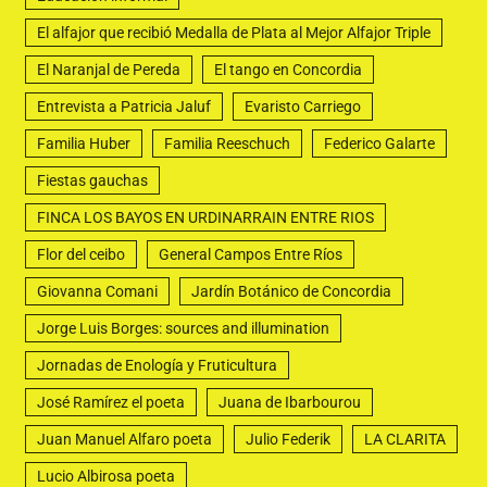
El alfajor que recibió Medalla de Plata al Mejor Alfajor Triple
El Naranjal de Pereda
El tango en Concordia
Entrevista a Patricia Jaluf
Evaristo Carriego
Familia Huber
Familia Reeschuch
Federico Galarte
Fiestas gauchas
FINCA LOS BAYOS EN URDINARRAIN ENTRE RIOS
Flor del ceibo
General Campos Entre Ríos
Giovanna Comani
Jardín Botánico de Concordia
Jorge Luis Borges: sources and illumination
Jornadas de Enología y Fruticultura
José Ramírez el poeta
Juana de Ibarbourou
Juan Manuel Alfaro poeta
Julio Federik
LA CLARITA
Lucio Albirosa poeta