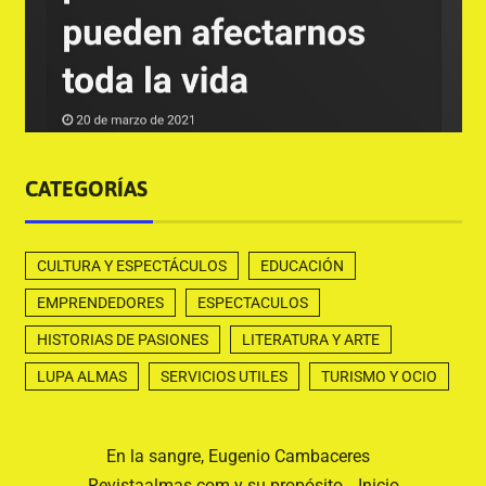
CATEGORÍAS
CULTURA Y ESPECTÁCULOS
EDUCACIÓN
EMPRENDEDORES
ESPECTACULOS
HISTORIAS DE PASIONES
LITERATURA Y ARTE
LUPA ALMAS
SERVICIOS UTILES
TURISMO Y OCIO
En la sangre, Eugenio Cambaceres
Revistaalmas.com y su propósito
Inicio