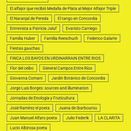
El alfajor que recibió Medalla de Plata al Mejor Alfajor Triple
El Naranjal de Pereda
El tango en Concordia
Entrevista a Patricia Jaluf
Evaristo Carriego
Familia Huber
Familia Reeschuch
Federico Galarte
Fiestas gauchas
FINCA LOS BAYOS EN URDINARRAIN ENTRE RIOS
Flor del ceibo
General Campos Entre Ríos
Giovanna Comani
Jardín Botánico de Concordia
Jorge Luis Borges: sources and illumination
Jornadas de Enología y Fruticultura
José Ramírez el poeta
Juana de Ibarbourou
Juan Manuel Alfaro poeta
Julio Federik
LA CLARITA
Lucio Albirosa poeta