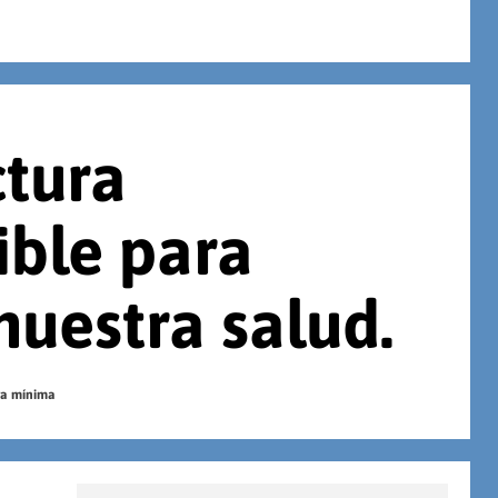
ctura
ible para
nuestra salud.
ra mínima