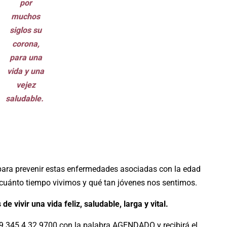
por
muchos
siglos su
corona,
para una
vida y una
vejez
saludable.
da para prevenir estas enfermedades asociadas con la edad
la cuánto tiempo vivimos y qué tan jóvenes nos sentimos.
de vivir una vida feliz, saludable, larga y vital.
 9 345 4 32 9700 con la palabra AGENDADO y recibirá el