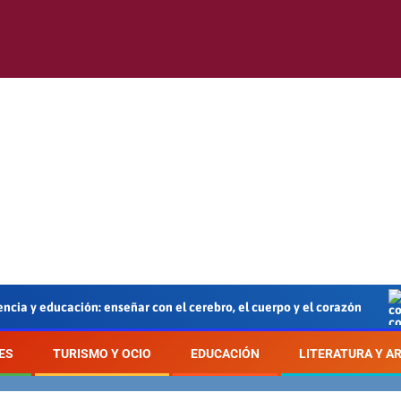
ucación: enseñar con el cerebro, el cuerpo y el corazón
En
ES
TURISMO Y OCIO
EDUCACIÓN
LITERATURA Y A