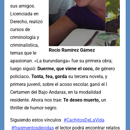
sus amigos.
Licenciada en
Derecho, realizó
cursos de
criminología y
criminalística,
Rocío Ramírez Gámez
temas que le
apasionan. «La burundanga» fue su primera obra;
luego siguió:
Duerme, que viene el coco,
de género
policíaco
.
Tonta, fea, gorda
su tercera novela, y
primera juvenil, sobre el acoso escolar, ganó el I
Certamen del Bajo Andarax, en la modalidad
residente. Ahora nos trae:
Te deseo muerto,
un
thriller de humor negro.
Siguiendo estos vínculos
#CachitosDeLaVida
#fragmentosdevidas
el lector podrá encontrar relatos