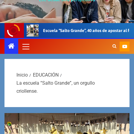
cuela “Salto Grande”, 40 años de apostar al futuro.
Neurocie
Inicio
EDUCACIÓN
La escuela “Salto Grande”, un orgullo
criollense.