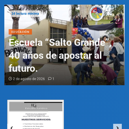
6 lectura mínima
EDUCACIÓN
Neurociencia y
educación: enseñar con
el cerebro, el cuerpo y el
corazón
26 de julio de 2026
2