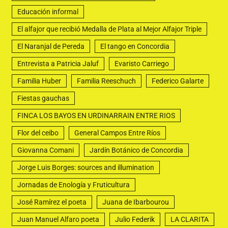
Educación informal
El alfajor que recibió Medalla de Plata al Mejor Alfajor Triple
El Naranjal de Pereda
El tango en Concordia
Entrevista a Patricia Jaluf
Evaristo Carriego
Familia Huber
Familia Reeschuch
Federico Galarte
Fiestas gauchas
FINCA LOS BAYOS EN URDINARRAIN ENTRE RIOS
Flor del ceibo
General Campos Entre Ríos
Giovanna Comani
Jardín Botánico de Concordia
Jorge Luis Borges: sources and illumination
Jornadas de Enología y Fruticultura
José Ramírez el poeta
Juana de Ibarbourou
Juan Manuel Alfaro poeta
Julio Federik
LA CLARITA