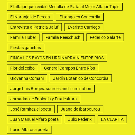
El alfajor que recibió Medalla de Plata al Mejor Alfajor Triple
El Naranjal de Pereda
El tango en Concordia
Entrevista a Patricia Jaluf
Evaristo Carriego
Familia Huber
Familia Reeschuch
Federico Galarte
Fiestas gauchas
FINCA LOS BAYOS EN URDINARRAIN ENTRE RIOS
Flor del ceibo
General Campos Entre Ríos
Giovanna Comani
Jardín Botánico de Concordia
Jorge Luis Borges: sources and illumination
Jornadas de Enología y Fruticultura
José Ramírez el poeta
Juana de Ibarbourou
Juan Manuel Alfaro poeta
Julio Federik
LA CLARITA
Lucio Albirosa poeta