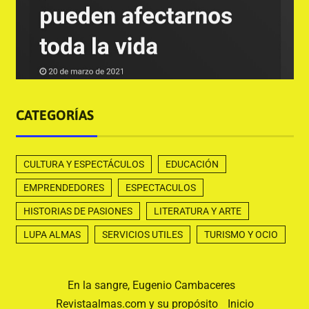
CATEGORÍAS
CULTURA Y ESPECTÁCULOS
EDUCACIÓN
EMPRENDEDORES
ESPECTACULOS
HISTORIAS DE PASIONES
LITERATURA Y ARTE
LUPA ALMAS
SERVICIOS UTILES
TURISMO Y OCIO
En la sangre, Eugenio Cambaceres
Revistaalmas.com y su propósito
Inicio