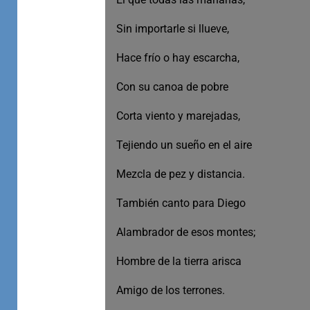
Sin importarle si llueve,
Hace frío o hay escarcha,
Con su canoa de pobre
Corta viento y marejadas,
Tejiendo un sueño en el aire
Mezcla de pez y distancia.
También canto para Diego
Alambrador de esos montes;
Hombre de la tierra arisca
Amigo de los terrones.