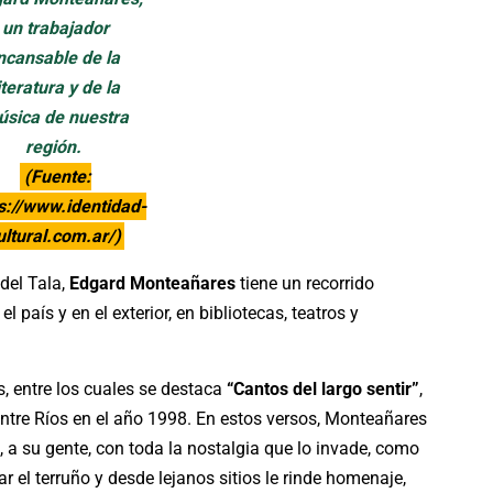
un trabajador
ncansable de la
iteratura y de la
sica de nuestra
región.
(Fuente:
s://www.identidad-
ultural.com.ar/)
 del Tala,
Edgard Monteañares
tiene un recorrido
l país y en el exterior, en bibliotecas, teatros y
s, entre los cuales se destaca
“Cantos del largo sentir”
,
Entre Ríos en el año 1998. En estos versos, Monteañares
s, a su gente, con toda la nostalgia que lo invade, como
r el terruño y desde lejanos sitios le rinde homenaje,