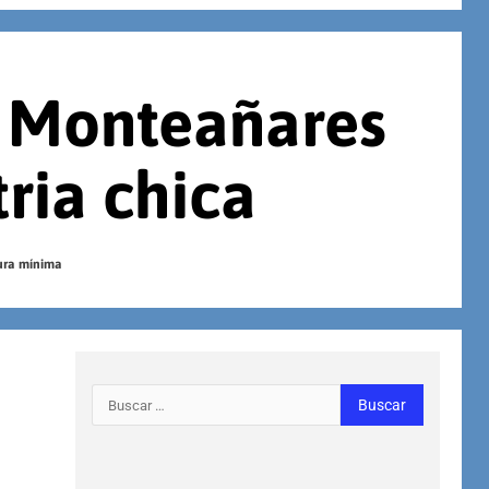
 Monteañares
tria chica
tura mínima