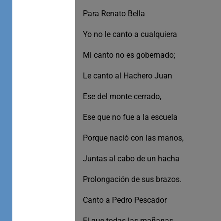
Para Renato Bella
Yo no le canto a cualquiera
Mi canto no es gobernado;
Le canto al Hachero Juan
Ese del monte cerrado,
Ese que no fue a la escuela
Porque nació con las manos,
Juntas al cabo de un hacha
Prolongación de sus brazos.
Canto a Pedro Pescador
El que todas las mañanas,