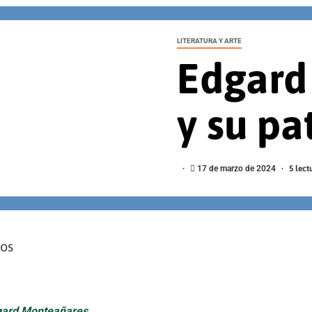
LITERATURA Y ARTE
Edgard
y su pa
17 de marzo de 2024
5 lec
sos
ard Monteañares,