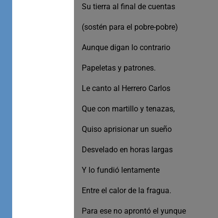
Su tierra al final de cuentas
(sostén para el pobre-pobre)
Aunque digan lo contrario
Papeletas y patrones.
Le canto al Herrero Carlos
Que con martillo y tenazas,
Quiso aprisionar un sueño
Desvelado en horas largas
Y lo fundió lentamente
Entre el calor de la fragua.
Para ese no aprontó el yunque