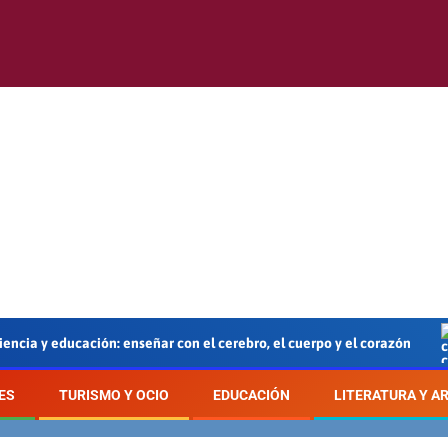
ducación: enseñar con el cerebro, el cuerpo y el corazón
E
ES
TURISMO Y OCIO
EDUCACIÓN
LITERATURA Y A