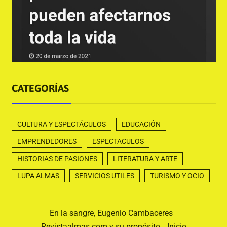
CATEGORÍAS
CULTURA Y ESPECTÁCULOS
EDUCACIÓN
EMPRENDEDORES
ESPECTACULOS
HISTORIAS DE PASIONES
LITERATURA Y ARTE
LUPA ALMAS
SERVICIOS UTILES
TURISMO Y OCIO
En la sangre, Eugenio Cambaceres
Revistaalmas.com y su propósito
Inicio