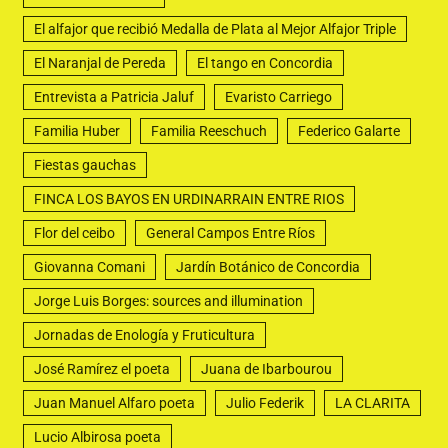
El alfajor que recibió Medalla de Plata al Mejor Alfajor Triple
El Naranjal de Pereda
El tango en Concordia
Entrevista a Patricia Jaluf
Evaristo Carriego
Familia Huber
Familia Reeschuch
Federico Galarte
Fiestas gauchas
FINCA LOS BAYOS EN URDINARRAIN ENTRE RIOS
Flor del ceibo
General Campos Entre Ríos
Giovanna Comani
Jardín Botánico de Concordia
Jorge Luis Borges: sources and illumination
Jornadas de Enología y Fruticultura
José Ramírez el poeta
Juana de Ibarbourou
Juan Manuel Alfaro poeta
Julio Federik
LA CLARITA
Lucio Albirosa poeta