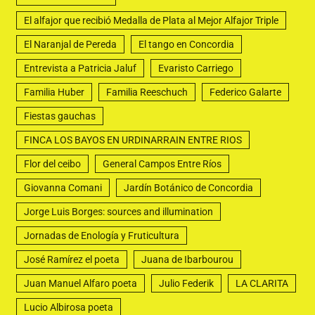
El alfajor que recibió Medalla de Plata al Mejor Alfajor Triple
El Naranjal de Pereda
El tango en Concordia
Entrevista a Patricia Jaluf
Evaristo Carriego
Familia Huber
Familia Reeschuch
Federico Galarte
Fiestas gauchas
FINCA LOS BAYOS EN URDINARRAIN ENTRE RIOS
Flor del ceibo
General Campos Entre Ríos
Giovanna Comani
Jardín Botánico de Concordia
Jorge Luis Borges: sources and illumination
Jornadas de Enología y Fruticultura
José Ramírez el poeta
Juana de Ibarbourou
Juan Manuel Alfaro poeta
Julio Federik
LA CLARITA
Lucio Albirosa poeta