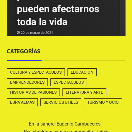
CATEGORÍAS
CULTURA Y ESPECTÁCULOS
EDUCACIÓN
EMPRENDEDORES
ESPECTACULOS
HISTORIAS DE PASIONES
LITERATURA Y ARTE
LUPA ALMAS
SERVICIOS UTILES
TURISMO Y OCIO
En la sangre, Eugenio Cambaceres
Revistaalmas.com y su propósito
Inicio