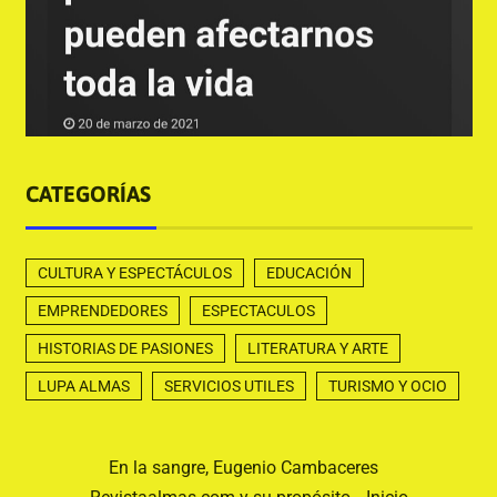
CATEGORÍAS
CULTURA Y ESPECTÁCULOS
EDUCACIÓN
EMPRENDEDORES
ESPECTACULOS
HISTORIAS DE PASIONES
LITERATURA Y ARTE
LUPA ALMAS
SERVICIOS UTILES
TURISMO Y OCIO
En la sangre, Eugenio Cambaceres