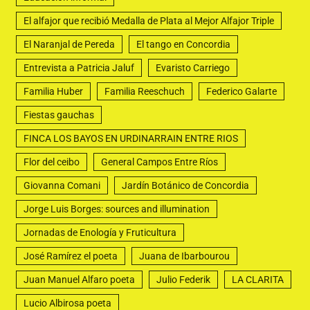
El alfajor que recibió Medalla de Plata al Mejor Alfajor Triple
El Naranjal de Pereda
El tango en Concordia
Entrevista a Patricia Jaluf
Evaristo Carriego
Familia Huber
Familia Reeschuch
Federico Galarte
Fiestas gauchas
FINCA LOS BAYOS EN URDINARRAIN ENTRE RIOS
Flor del ceibo
General Campos Entre Ríos
Giovanna Comani
Jardín Botánico de Concordia
Jorge Luis Borges: sources and illumination
Jornadas de Enología y Fruticultura
José Ramírez el poeta
Juana de Ibarbourou
Juan Manuel Alfaro poeta
Julio Federik
LA CLARITA
Lucio Albirosa poeta