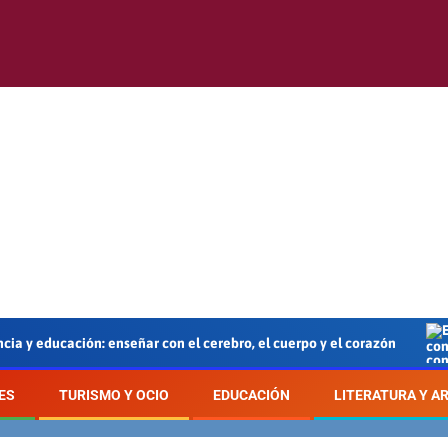
ación: enseñar con el cerebro, el cuerpo y el corazón
En c
ES
TURISMO Y OCIO
EDUCACIÓN
LITERATURA Y A