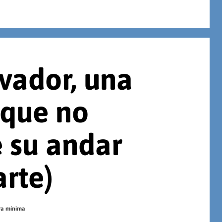
vador, una
 que no
 su andar
arte)
ura mínima