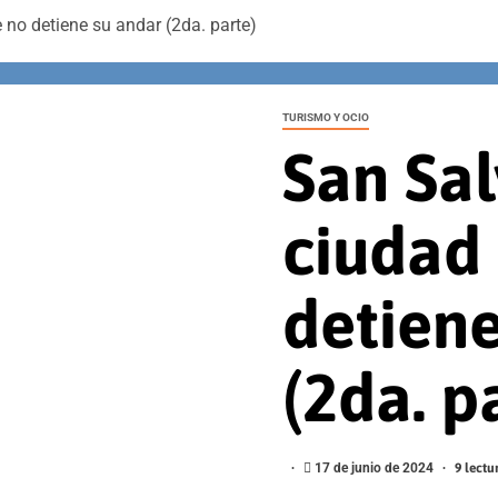
 no detiene su andar (2da. parte)
TURISMO Y OCIO
San Sal
ciudad
detiene
(2da. p
17 de junio de 2024
9 lect