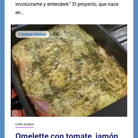
involúcrame y entenderé.” El proyecto, que nace
en...
1 lectura mínima
LUPA ALMAS
Omelette con tomate, jamón