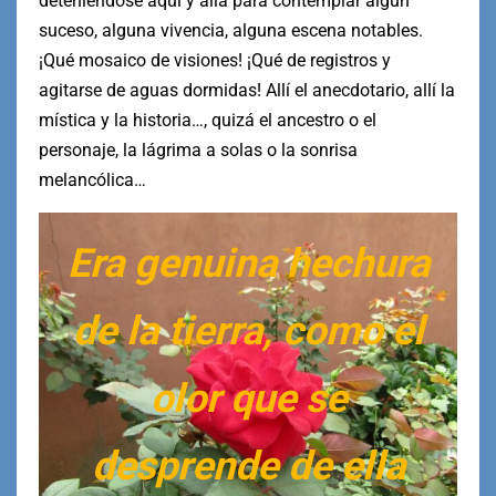
deteniéndose aquí y allá para contemplar algún
suceso, alguna vivencia, alguna escena notables.
¡Qué mosaico de visiones! ¡Qué de registros y
agitarse de aguas dormidas! Allí el anecdotario, allí la
mística y la historia…, quizá el ancestro o el
personaje, la lágrima a solas o la sonrisa
melancólica…
Era genuina hechura
de la tierra, como el
olor que se
desprende de ella